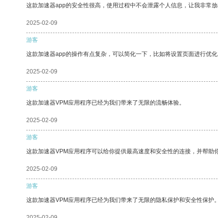
这款加速器app的安全性很高，使用过程中不会泄露个人信息，让我非常放
2025-02-09
游客
这款加速器app的操作有点复杂，可以简化一下，比如将设置页面进行优化
2025-02-09
游客
这款加速器VPM应用程序已经为我们带来了无限的流畅体验。
2025-02-09
游客
这款加速器VPM应用程序可以给你提供最高速度和安全性的连接，并帮助
2025-02-09
游客
这款加速器VPM应用程序已经为我们带来了无限的隐私保护和安全性保护
2025-02-09