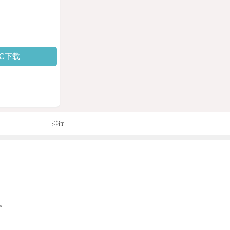
PC下载
排行
。