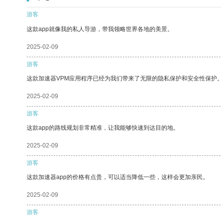
游客
这款app就像我的私人导游，带我领略世界各地的美景。
2025-02-09
游客
这款加速器VPM应用程序已经为我们带来了无限的隐私保护和安全性保护
2025-02-09
游客
这款app的路线规划非常精准，让我能够快速到达目的地。
2025-02-09
游客
这款加速器app的价格有点贵，可以适当降低一些，这样会更加亲民。
2025-02-09
游客