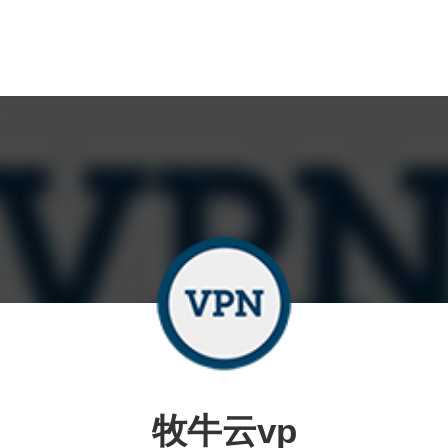
牧牛云vp