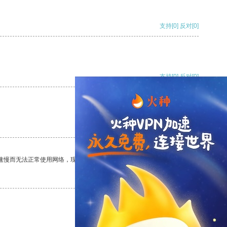
支持
[0]
反对
[0]
支持
[0]
反对
[0]
支持
[0]
反对
[0]
速慢而无法正常使用网络，现在有了这个app，我再也不用担心了。
支持
[0]
反对
[0]