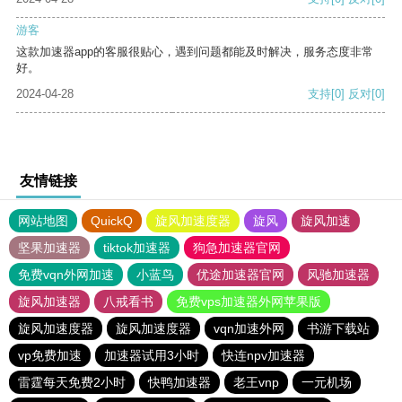
游客
这款加速器app的客服很贴心，遇到问题都能及时解决，服务态度非常
好。
2024-04-28
支持
[0]
反对
[0]
友情链接
网站地图
QuickQ
旋风加速度器
旋风
旋风加速
坚果加速器
tiktok加速器
狗急加速器官网
免费vqn外网加速
小蓝鸟
优途加速器官网
风驰加速器
旋风加速器
八戒看书
免费vps加速器外网苹果版
旋风加速度器
旋风加速度器
vqn加速外网
书游下载站
vp免费加速
加速器试用3小时
快连npv加速器
雷霆每天免费2小时
快鸭加速器
老王vnp
一元机场