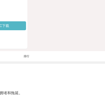
PC下载
排行
拥堵和拖延。