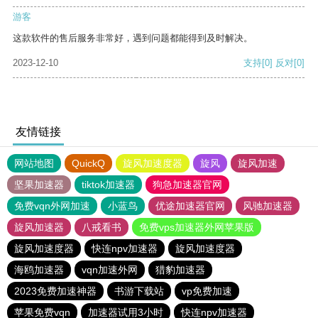
游客
这款软件的售后服务非常好，遇到问题都能得到及时解决。
2023-12-10
支持
[0]
反对
[0]
友情链接
网站地图
QuickQ
旋风加速度器
旋风
旋风加速
坚果加速器
tiktok加速器
狗急加速器官网
免费vqn外网加速
小蓝鸟
优途加速器官网
风驰加速器
旋风加速器
八戒看书
免费vps加速器外网苹果版
旋风加速度器
快连npv加速器
旋风加速度器
海鸥加速器
vqn加速外网
猎豹加速器
2023免费加速神器
书游下载站
vp免费加速
苹果免费vqn
加速器试用3小时
快连npv加速器