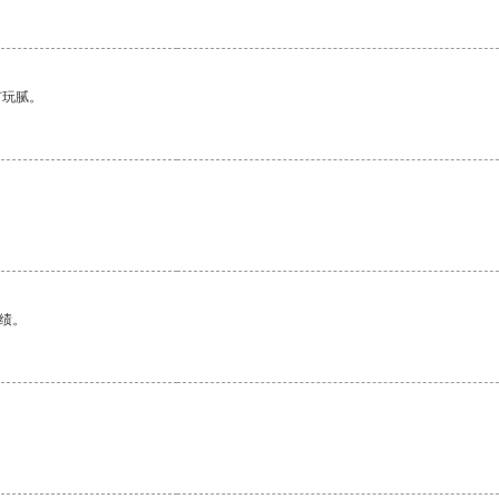
有玩腻。
绩。