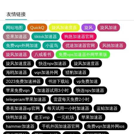
友情链接
网站地图
QuickQ
旋风加速度器
旋风
旋风加速
坚果加速器
tiktok加速器
狗急加速器官网
免费vqn外网加速
小蓝鸟
优途加速器官网
风驰加速器
旋风加速器
八戒看书
免费vps加速器外网苹果版
旋风加速度器
快连npv加速器
旋风加速度器
海鸥加速器
vqn加速外网
猎豹加速器
2023免费加速神器
书游下载站
vp免费加速
苹果免费vqn
加速器试用3小时
快连npv加速器
telegeram苹果加速器
雷霆每天免费2小时
香蕉加速器vp官网
每天试用一小时加速器
蓝鲸加速器
快鸭加速器
老王vnp
一元机场
苹果加速器
hammer加速器
手机外国加速器官网
免费vqn加速外网ios