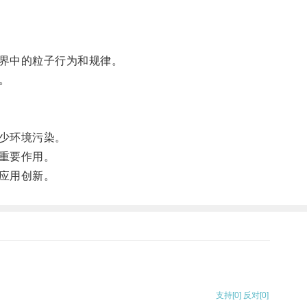
界中的粒子行为和规律。
。
少环境污染。
重要作用。
应用创新。
支持
[0]
反对
[0]