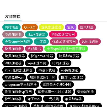
友情链接
网站地图
QuickQ
旋风加速度器
旋风
旋风加速
坚果加速器
tiktok加速器
狗急加速器官网
免费vqn外网加速
小蓝鸟
优途加速器官网
风驰加速器
旋风加速器
八戒看书
免费vps加速器外网苹果版
旋风加速度器
快连npv加速器
旋风加速度器
海鸥加速器
vqn加速外网
猎豹加速器
2023免费加速神器
书游下载站
vp免费加速
苹果免费vqn
加速器试用3小时
快连npv加速器
telegeram苹果加速器
雷霆每天免费2小时
香蕉加速器vp官网
每天试用一小时加速器
蓝鲸加速器
快鸭加速器
老王vnp
一元机场
苹果加速器
hammer加速器
手机外国加速器官网
免费vqn加速外网ios