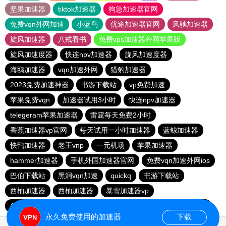
坚果加速器
tiktok加速器
狗急加速器官网
免费vqn外网加速
小蓝鸟
优途加速器官网
风驰加速器
旋风加速器
八戒看书
免费vps加速器外网苹果版
旋风加速度器
快连npv加速器
旋风加速度器
海鸥加速器
vqn加速外网
猎豹加速器
2023免费加速神器
书游下载站
vp免费加速
苹果免费vqn
加速器试用3小时
快连npv加速器
telegeram苹果加速器
雷霆每天免费2小时
香蕉加速器vp官网
每天试用一小时加速器
蓝鲸加速器
快鸭加速器
老王vnp
一元机场
苹果加速器
hammer加速器
手机外国加速器官网
免费vqn加速外网ios
巴伯下载站
黑洞vqn加速
quickq
书游下载站
西柚加速器
西柚加速器
暴雪加速器vp
免费vps加速器外网
快连pvn加速器
手机外国加速器官网
永久免费使用的加速器
下载