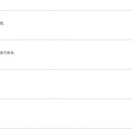
绩。
中游刃有余。