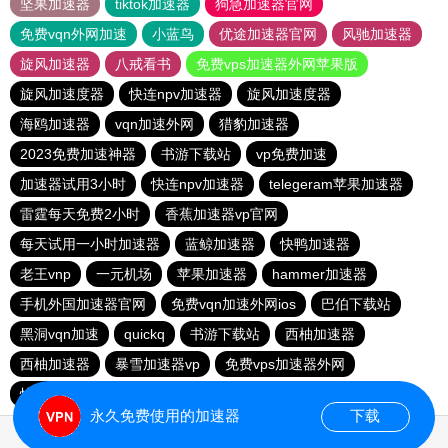
坚果加速器
tiktok加速器
狗急加速器官网
免费vqn外网加速
小蓝鸟
优途加速器官网
风驰加速器
旋风加速器
八戒看书
免费vps加速器外网苹果版
旋风加速度器
快连npv加速器
旋风加速度器
海鸥加速器
vqn加速外网
猎豹加速器
2023免费加速神器
书游下载站
vp免费加速
加速器试用3小时
快连npv加速器
telegeram苹果加速器
雷霆每天免费2小时
香蕉加速器vp官网
每天试用一小时加速器
蓝鲸加速器
快鸭加速器
老王vnp
一元机场
苹果加速器
hammer加速器
手机外国加速器官网
免费vqn加速外网ios
巴伯下载站
黑洞vqn加速
quickq
书游下载站
西柚加速器
西柚加速器
暴雪加速器vp
免费vps加速器外网
快连pvn加速器
手机外国加速器官网
永久免费使用的加速器
下载