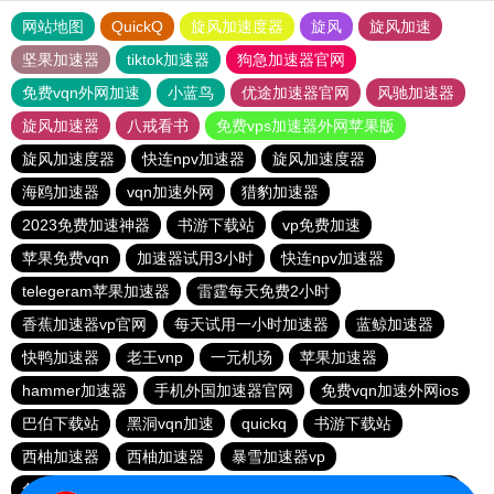
网站地图
QuickQ
旋风加速度器
旋风
旋风加速
坚果加速器
tiktok加速器
狗急加速器官网
免费vqn外网加速
小蓝鸟
优途加速器官网
风驰加速器
旋风加速器
八戒看书
免费vps加速器外网苹果版
旋风加速度器
快连npv加速器
旋风加速度器
海鸥加速器
vqn加速外网
猎豹加速器
2023免费加速神器
书游下载站
vp免费加速
苹果免费vqn
加速器试用3小时
快连npv加速器
telegeram苹果加速器
雷霆每天免费2小时
香蕉加速器vp官网
每天试用一小时加速器
蓝鲸加速器
快鸭加速器
老王vnp
一元机场
苹果加速器
hammer加速器
手机外国加速器官网
免费vqn加速外网ios
巴伯下载站
黑洞vqn加速
quickq
书游下载站
西柚加速器
西柚加速器
暴雪加速器vp
免费vps加速器外网
快连pvn加速器
手机外国加速器官网