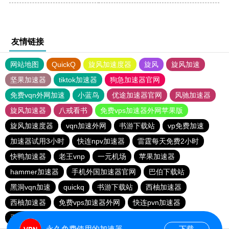
友情链接
网站地图
QuickQ
旋风加速度器
旋风
旋风加速
坚果加速器
tiktok加速器
狗急加速器官网
免费vqn外网加速
小蓝鸟
优途加速器官网
风驰加速器
旋风加速器
八戒看书
免费vps加速器外网苹果版
旋风加速度器
vqn加速外网
书游下载站
vp免费加速
加速器试用3小时
快连npv加速器
雷霆每天免费2小时
快鸭加速器
老王vnp
一元机场
苹果加速器
hammer加速器
手机外国加速器官网
巴伯下载站
黑洞vqn加速
quickq
书游下载站
西柚加速器
西柚加速器
免费vps加速器外网
快连pvn加速器
手机外国加速器官网
永久免费使用的加速器
下载