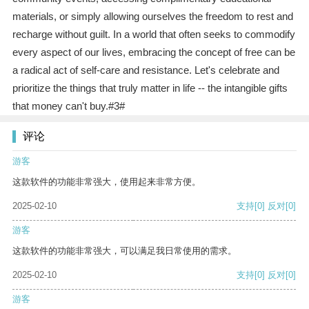
materials, or simply allowing ourselves the freedom to rest and
recharge without guilt. In a world that often seeks to commodify
every aspect of our lives, embracing the concept of free can be
a radical act of self-care and resistance. Let's celebrate and
prioritize the things that truly matter in life -- the intangible gifts
that money can't buy.#3#
评论
游客
这款软件的功能非常强大，使用起来非常方便。
2025-02-10
支持
[0]
反对
[0]
游客
这款软件的功能非常强大，可以满足我日常使用的需求。
2025-02-10
支持
[0]
反对
[0]
游客