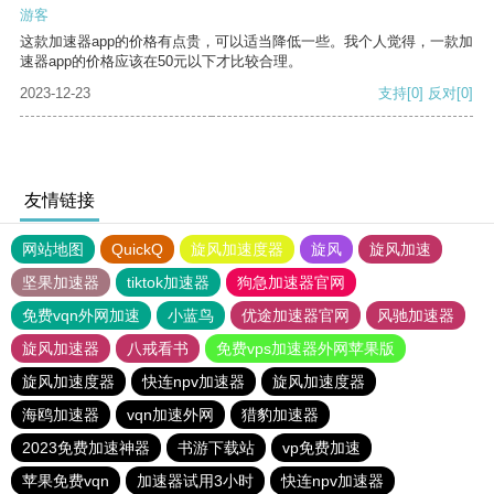
游客
这款加速器app的价格有点贵，可以适当降低一些。我个人觉得，一款加
速器app的价格应该在50元以下才比较合理。
2023-12-23
支持
[0]
反对
[0]
友情链接
网站地图
QuickQ
旋风加速度器
旋风
旋风加速
坚果加速器
tiktok加速器
狗急加速器官网
免费vqn外网加速
小蓝鸟
优途加速器官网
风驰加速器
旋风加速器
八戒看书
免费vps加速器外网苹果版
旋风加速度器
快连npv加速器
旋风加速度器
海鸥加速器
vqn加速外网
猎豹加速器
2023免费加速神器
书游下载站
vp免费加速
苹果免费vqn
加速器试用3小时
快连npv加速器