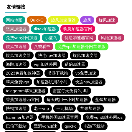
友情链接
网站地图
QuickQ
旋风加速度器
旋风
旋风加速
坚果加速器
tiktok加速器
狗急加速器官网
免费vqn外网加速
小蓝鸟
优途加速器官网
风驰加速器
旋风加速器
八戒看书
免费vps加速器外网苹果版
旋风加速度器
快连npv加速器
旋风加速度器
海鸥加速器
vqn加速外网
猎豹加速器
2023免费加速神器
书游下载站
vp免费加速
苹果免费vqn
加速器试用3小时
快连npv加速器
telegeram苹果加速器
雷霆每天免费2小时
香蕉加速器vp官网
每天试用一小时加速器
蓝鲸加速器
快鸭加速器
老王vnp
一元机场
苹果加速器
hammer加速器
手机外国加速器官网
免费vqn加速外网ios
巴伯下载站
黑洞vqn加速
quickq
书游下载站