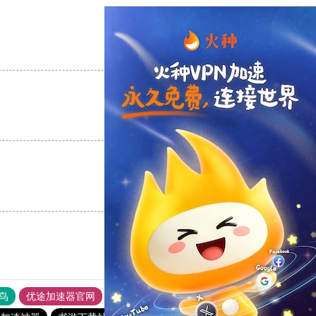
支持
[0]
反对
[0]
支持
[0]
反对
[0]
支持
[0]
反对
[0]
鸟
优途加速器官网
风驰加速器
旋风加速器
八戒看书